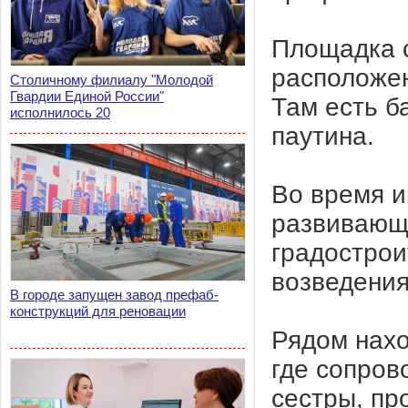
Площадка с
расположен
Столичному филиалу "Молодой
Гвардии Единой России"
Там есть б
исполнилось 20
паутина.
Во время и
развивающ
градострои
возведения
В городе запущен завод префаб-
конструкций для реновации
Рядом нахо
где сопров
сестры, пр