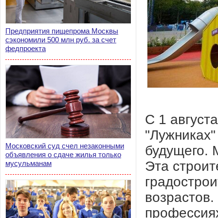
Предприятия пищепрома Москвы
сэкономили 500 млн руб. за счет
федпроекта
С 1 август
"Лужниках"
Московский суд счел незаконными
будущего. 
объявления о сдаче жилья только
Эта строит
мусульманам
градострои
возрастов.
профессия