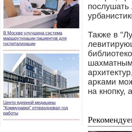
послушать 
урбанистик
Также в "Л
В Москве улучшена система
маршрутизации пациентов для
левитирую
госпитализации
библиотеко
шахматным
архитектур
арками мож
на кнопку, 
Центр ядерной медицины
"Коммунарки" отпраздновал год
работы
Рекомендуе