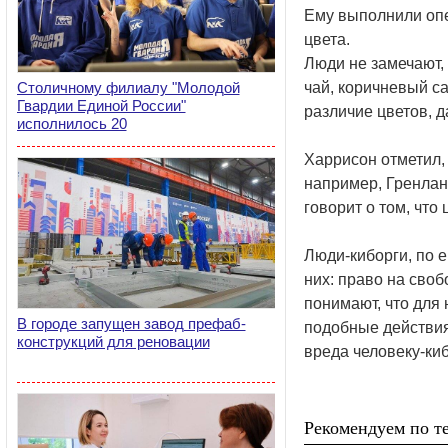
Ему выполнили опе
цвета.
Люди не замечают,
Столичному филиалу "Молодой
чай, коричневый са
Гвардии Единой России"
различие цветов, д
исполнилось 20
Харрисон отметил,
например, Гренлан
говорит о том, что
Люди-киборги, по 
них: право на сво
понимают, что для 
В городе запущен завод префаб-
подобные действия
конструкций для реновации
вреда человеку-киб
Рекомендуем по те