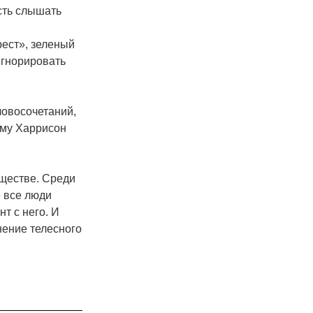
сть слышать
ест», зеленый
игнорировать
ловосочетаний,
ому Харрисон
ществе. Среди
е все люди
нт с него. И
нение телесного