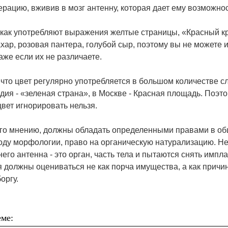
рацию, вживив в мозг антенну, которая дает ему возможно
 как употребляют выражения желтые страницы, «Красный кр
хар, розовая пантера, голубой сыр, поэтому вы не можете 
аже если их не различаете.
 что цвет регулярно употребляется в большом количестве с
дия - «зеленая страна», в Москве - Красная площадь. Поэт
 цвет игнорировать нельзя.
его мнению, должны обладать определенными правами в об
боду морфологии, право на органическую натурализацию. Н
него антенна - это орган, часть тела и пытаются снять импла
 должны оцениваться не как порча имущества, а как причи
оргу.
ме: