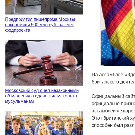
Предприятия пищепрома Москвы
сэкономили 500 млн руб. за счет
федпроекта
На ассамблее «Здо
британского деяте
Московский суд счел незаконными
объявления о сдаче жилья только
Официальный сайт 
мусульманам
официально призна
ассамблеи «Здоров
Этот британский х
способен был разли